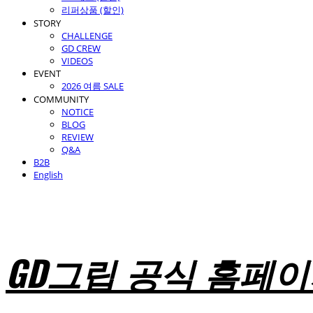
리퍼상품 (할인)
STORY
CHALLENGE
GD CREW
VIDEOS
EVENT
2026 여름 SALE
COMMUNITY
NOTICE
BLOG
REVIEW
Q&A
B2B
English
GD그립 공식 홈페