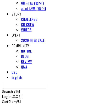
GD 세트 (할인)
리퍼상품 (할인)
STORY
CHALLENGE
GD CREW
VIDEOS
EVENT
2026 여름 SALE
COMMUNITY
NOTICE
BLOG
REVIEW
Q&A
B2B
English
Search
검색
Log In
로그인
Cart
장바구니