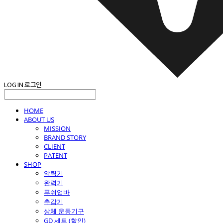
LOG IN
로그인
HOME
ABOUT US
MISSION
BRAND STORY
CLIENT
PATENT
SHOP
악력기
완력기
푸쉬업바
추감기
상체 운동기구
GD 세트 (할인)