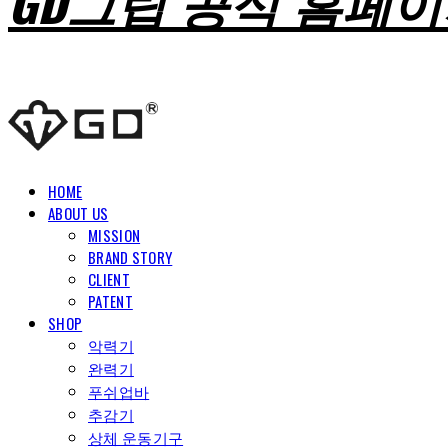
GD그립 공식 홈페
HOME
ABOUT US
MISSION
BRAND STORY
CLIENT
PATENT
SHOP
악력기
완력기
푸쉬업바
추감기
상체 운동기구